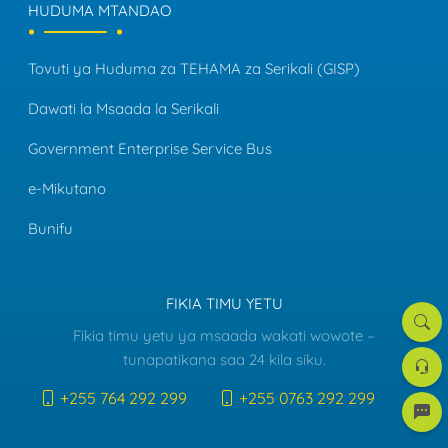
HUDUMA MTANDAO
Tovuti ya Huduma za TEHAMA za Serikali (GISP)
Dawati la Msaada la Serikali
Government Enterprise Service Bus
e-Mikutano
Bunifu
FIKIA TIMU YETU
Tafut
Fikia timu yetu ya msaada wakati wowote –
Dawat
tunapatikana saa 24 kila siku.
la
Msaa
+255 764 292 299
+255 0763 292 299
e-
mreje