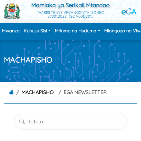
Mamlaka ya Serikali Mtandao
TAASISI YENYE VIWANGO VYA ISO/IEC
27001:2022 | ISO 9001: 2015
Mwanzo
Kuhusu Sisi
Mifumo na Huduma
Miongozo na Vi
MACHAPISHO
MACHAPISHO
EGA NEWSLETTER