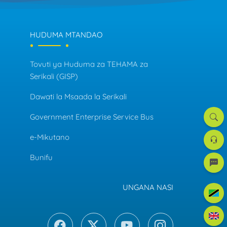
HUDUMA MTANDAO
Tovuti ya Huduma za TEHAMA za
Serikali (GISP)
Dawati la Msaada la Serikali
Government Enterprise Service Bus
Tafut
Dawat
e-Mikutano
la
Msaa
Bunifu
e-
mreje
UNGANA NASI
Kiswah
Englis