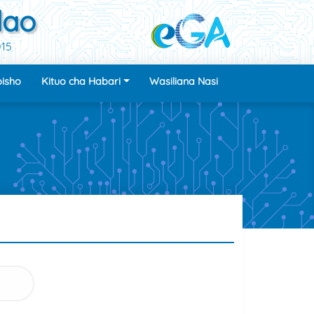
dao
015
isho
Kituo cha Habari
Wasiliana Nasi