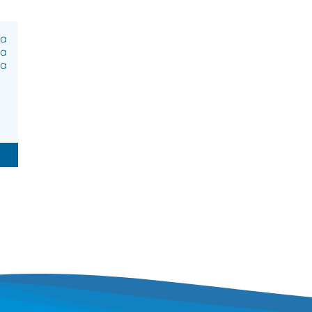
a
a
a