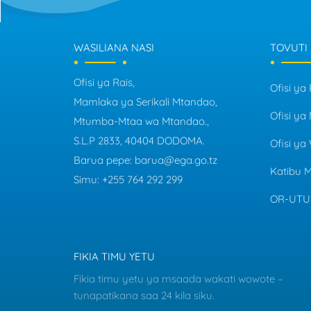
WASILIANA NASI
TOVUTI
Ofisi ya Rais,
Ofisi ya 
Mamlaka ya Serikali Mtandao,
Ofisi y
Mtumba-Mtaa wa Mtandao.,
S.L.P 2833, 40404 DODOMA.
Ofisi ya
Barua pepe:
barua@ega.go.tz
Katibu 
Simu:
+255 764 292 299
OR-UTU
FIKIA TIMU YETU
Fikia timu yetu ya msaada wakati wowote –
tunapatikana saa 24 kila siku.