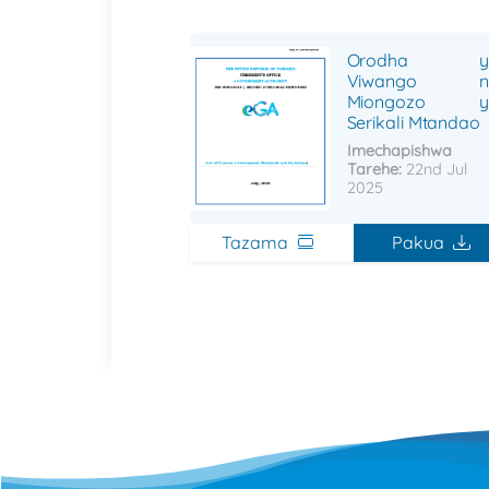
Orodha y
Viwango n
Miongozo y
Serikali Mtandao
Imechapishwa
Tarehe:
22nd Jul
2025
Tazama
Pakua