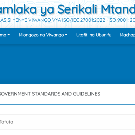
mlaka ya Serikali Mtan
ASISI YENYE VIWANGO VYA ISO/IEC 27001:2022 | ISO 9001: 2
uma
Miongozo na Viwango
Utafiti na Ubunifu
Machap
 GOVERNMENT STANDARDS AND GUIDELINES