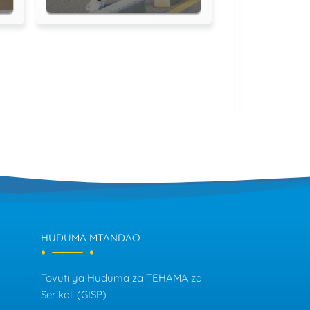
HUDUMA MTANDAO
Tovuti ya Huduma za TEHAMA za
Serikali (GISP)