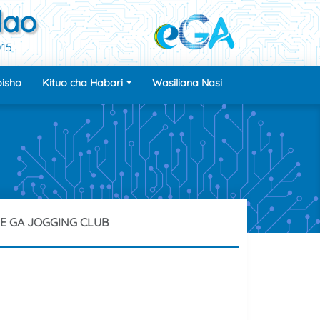
dao
015
isho
Kituo cha Habari
Wasiliana Nasi
E GA JOGGING CLUB