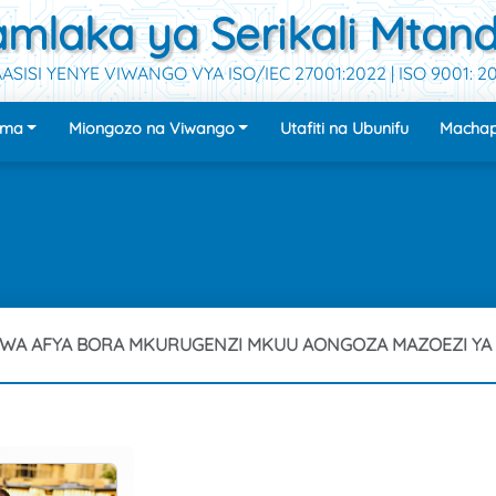
mlaka ya Serikali Mtan
ASISI YENYE VIWANGO VYA ISO/IEC 27001:2022 | ISO 9001: 2
uma
Miongozo na Viwango
Utafiti na Ubunifu
Machap
WA AFYA BORA MKURUGENZI MKUU AONGOZA MAZOEZI YA 