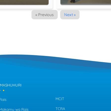
« Previous
Next »
 MASHUHURI
MCIT
Rais
TCRA
a Makamu wa Rais