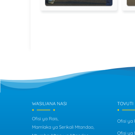
WASILIANA NASI
TOVUTI
Ofisi ya Rais,
Ofisi ya 
Mamlaka ya Serikali Mtandao,
Ofisi y