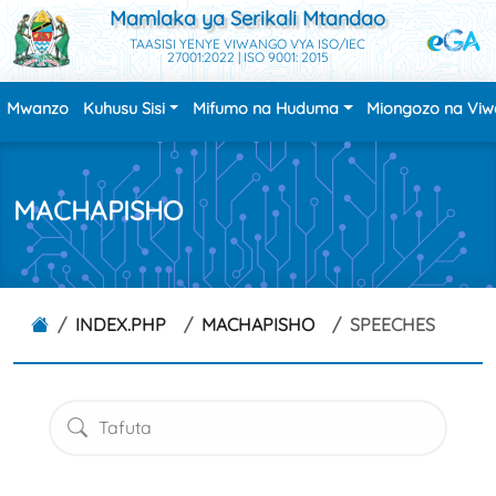
Mamlaka ya Serikali Mtandao
TAASISI YENYE VIWANGO VYA ISO/IEC
27001:2022 | ISO 9001: 2015
Mwanzo
Kuhusu Sisi
Mifumo na Huduma
Miongozo na Vi
MACHAPISHO
INDEX.PHP
MACHAPISHO
SPEECHES