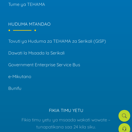
Tume ya TEHAMA
HUDUMA MTANDAO
Tovuti ya Huduma za TEHAMA za Serikali (GISP)
Dawati la Msaada la Serikali
Government Enterprise Service Bus
e-Mikutano
Bunifu
FIKIA TIMU YETU
Tafut
Fikia timu yetu ya msaada wakati wowote –
Dawat
tunapatikana saa 24 kila siku.
la