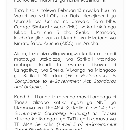
kuchochea matumizi ya TEHAMA Serikalini.
Tuzo hizo zilitolewa Februari 13 mwaka huu na
Waziri wa Nchi Ofisi ya Rais, Menejimenti ya
Utumishi wa Umma na Utawala Bora Mhe.
George Simbachawene (Mb), wakati akifunga
Kikao kazi cha 5 cha Serikali Mtandao,
kilichofanyika katika Ukumbi wa Mikutano wa
Kimataifa wa Arusha (AICC) jijini Arusha.
Aidha, tuzo hizo ziligawanywa katika makundi
matatu
ya utekelezaji wa Serikali Mtandao
ambapo kundi la kwanza lilikuwa ni
Uzingatiwaji wa Sheria, Viwango na Miongozo
ya Serikali Mtandao (
Best Performance in
Compliance to e-Government Act, Standards
and Guidelines’.
Kundi hili liliangalia maeneo mawili ambayo ni
Taasisi zilizopo katika ngazi ya NNE ya
Ukomavu wa TEHAMA Serikalini (
Level 4 of e-
Government Capability Maturity)
na Taasisi
zilizopo katika ngazi ya TATU ya Ukomavu wa
TEHAMA Serikalini (
Level 3 of e-Government
Capability Maturity Framework)