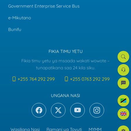
Government Enterprise Service Bus
e-Mikutano
Bunifu
FIKIA TIMU YETU
Tafut
Fikia timu yetu ya msaada wakati wowote –
Dawat
tunapatikana saa 24 kila siku.
la
Msaa
+255 764 292 299
+255 0763 292 299
e-
mreje
UNGANA NASI
Kiswah
Englis
Wasiliana Nasi
Ramani ya Tovuti
MYMM