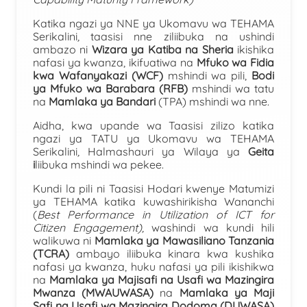
Katika ngazi ya NNE ya Ukomavu wa TEHAMA
Serikalini
,
taasisi nne ziliibuka na ushindi
ambazo ni
Wizara ya Katiba na Sheria
ikishika
nafasi ya kwanza, ikifuatiwa na
Mfuko wa Fidia
kwa Wafanyakazi (WCF)
mshindi wa pili,
Bodi
ya Mfuko wa Barabara (RFB)
mshindi wa tatu
na
Mamlaka ya Bandari
(TPA) mshindi wa nne.
Aidha, kwa upande wa Taasisi zilizo katika
ngazi ya TATU ya Ukomavu wa TEHAMA
Serikalini
,
Halmashauri ya Wilaya ya
Geita
i
liibuka mshindi wa pekee.
Kundi la pili ni Taasisi Hodari kwenye Matumizi
ya TEHAMA katika kuwashirikisha Wananchi
(
Best Performance in Utilization of ICT for
Citizen Engagement),
washindi wa kundi hili
walikuwa ni
M
amlaka ya Mawasiliano Tanzania
(TCRA)
ambayo iliibuka kinara kwa kushika
nafasi ya kwanza, huku nafasi ya pili ikishikwa
na
Mamlaka ya Majisafi na Usafi wa Mazingira
Mwanza (MWAUWASA)
na
Mamlaka ya Maji
Safi na Usafi wa Mazingira Dodoma (DUWASA)