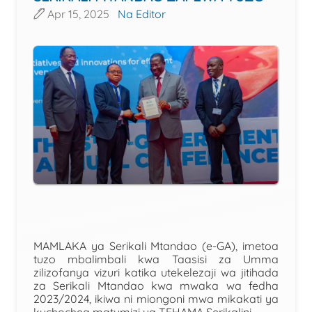
Apr 15, 2025
Na Editor
MAMLAKA ya Serikali Mtandao (e-GA), imetoa
tuzo mbalimbali kwa Taasisi za Umma
zilizofanya vizuri katika utekelezaji wa jitihada
za Serikali Mtandao kwa mwaka wa fedha
2023/2024, ikiwa ni miongoni mwa mikakati ya