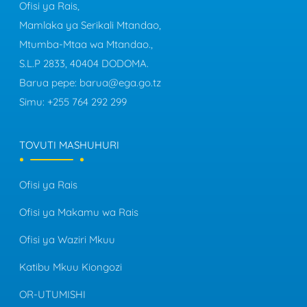
Ofisi ya Rais,
Mamlaka ya Serikali Mtandao,
Mtumba-Mtaa wa Mtandao.,
S.L.P 2833, 40404 DODOMA.
Barua pepe:
barua@ega.go.tz
Simu:
+255 764 292 299
TOVUTI MASHUHURI
Ofisi ya Rais
Ofisi ya Makamu wa Rais
Ofisi ya Waziri Mkuu
Katibu Mkuu Kiongozi
OR-UTUMISHI