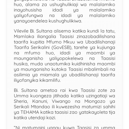
huo, alama za ushughulikiaji wa malalamiko
inayohusisha idadi ya malalamiko
yaliyofungwa na idadi ya malalamiko
yanayoendelea kushughulikiwa.
Vilevile Bi. Sultana alisema katika kundi la tatu,
Mamlaka iliangalia Taasisi zinazobadilishana
taarifa kupitia Mfumo Mkuu wa Ubadilishanaji
Taarifa Serikalini (GovESB), tarehe ya kujiunga
na mfumo huo, idadi ya maombi ya
maunganisho yaliyopokelewa na Taasisi
husika, muda unaotumika kuidhinisha maombi
ya maunganisho kutoka Taasisi mbalimbali na
asilimia ya miamala ya ubadilishanaji taarifa
iliyofanyika kikamilifu.
Bi. Sultana ametoa rai kwa Taasisi zote za
Umma kuongeza jitihada katika uzingatiaji wa
Sheria, Kanuni, Viwango na Miongozo ya
Serikali Mtandao ili kuwezesha matumizi sahihi
ya TEHAMA katika taasisi zao yatakayoleta tija
katika utendaji kazi.
“Ni matumaini yangu kuwa Taasisi za umma