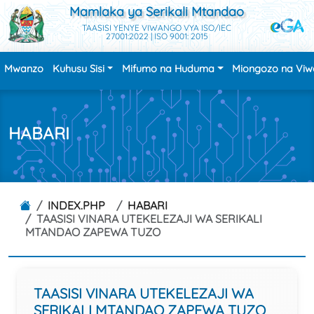
Mamlaka ya Serikali Mtandao
TAASISI YENYE VIWANGO VYA ISO/IEC
27001:2022 | ISO 9001: 2015
Mwanzo
Kuhusu Sisi
Mifumo na Huduma
Miongozo na Vi
HABARI
INDEX.PHP
HABARI
TAASISI VINARA UTEKELEZAJI WA SERIKALI
MTANDAO ZAPEWA TUZO
TAASISI VINARA UTEKELEZAJI WA
SERIKALI MTANDAO ZAPEWA TUZO