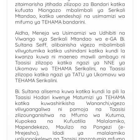
zitaimarisha jitihada zilizopo za Bandari katika
kufuata Miongozo mbalimbali ya Serikali
Mtandao, katika uendeshaji na usimamizi wa
mifumo ya TEHAMA bandarini.
Aidha, Meneja wa Usimamizi wa Udhibiti na
Viwango vya Serikali Mtandao wa e-GA Bi.
Sultana Seiff, alibainisha vigezo mbalimbali
vilivyotumika katika ushindani katika kundi la
kwanza kuwa ni maeneo mawili ambayo ni
Taasisi zilizopo katika ngazi ya NNE ya
Ukomavu wa TEHAMA Serikalini
,
na Taasisi
zilizopo katika ngazi ya TATU ya Ukomavu wa
TEHAMA Serikalini.
Bi. Sultana alisema kuwa katika kundi la pili la
Taasisi Hodari kwenye Matumizi ya TEHAMA
katika kuwashirikisha Wananchi,
vigezo
vilivyoangaliwa ni pamoja na Taasisi
zilizounganishwa na Mfumo wa Kutuma,
Kupokea na Kufuatilia Malalamiko,
Mapendekezo, Maulizo na Pongezi (e-
Mrejesho), Idadi ya malalamiko
yaliyopokelewa na Taasisi zinazotumia mfumo