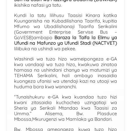
ikishika nafasi ya tatu.
Kundi la tatu lilihusu Taasisi Kinara katika
Kuunganisha na Kubadilishana Taarifa, kupitia
Mfumo wa Ubadilishanaji Taarifa Serikalini
(Government Enterprise Servise Bus –
GoVESB)
ambapo
Baraza la Taifa la Elimu ya
Ufundi na Mafunzo ya Ufundi Stadi (NACTVET)
liliibuka na ushindi wa pekee.
Washindi wa tuzo hizo wameipongeza e-GA
kwa uandaaji wa tuzo hizo, kwakuwa zinatoa
hamasa na ushindani chanya wa matumizi ya
TEHAMA Serikalini, hali ambayo inasaidia
kuongeza ufanisi wa utendaji kazi na utoaji wa
huduma bora kwa wananchi.
“Tunaishukuru e-GA kwa kuandaa tuzo hizi
kwani zitasaidia kuchochea uzingatiaji wa
Sheria ya Serikali Mtandao kwa Taasisi za
Umma.” Alisema, Bw. Plasduce
Mbossa,Mkurugenzi wa Mamlaka ya Bandari.
Bw. Mbossa ameongeza kuwa tuzo hizo