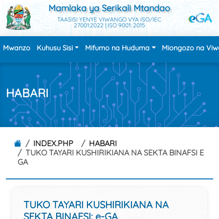
Mamlaka ya Serikali Mtandao
TAASISI YENYE VIWANGO VYA ISO/IEC
27001:2022 | ISO 9001: 2015
Mwanzo
Kuhusu Sisi
Mifumo na Huduma
Miongozo na Vi
HABARI
INDEX.PHP
HABARI
TUKO TAYARI KUSHIRIKIANA NA SEKTA BINAFSI E
GA
TUKO TAYARI KUSHIRIKIANA NA
SEKTA BINAFSI: e-GA