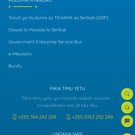
HUDUMA MTANDAO
Tovuti ya Huduma za TEHAMA za Serikali (GISP)
Dawati la Msaada la Serikali
Government Enterprise Service Bus
e-Mikutano
Bunifu
FIKIA TIMU YETU
Tafut
Fikia timu yetu ya msaada wakati wowote –
Dawat
tunapatikana saa 24 kila siku.
la
Msaa
+255 764 292 299
+255 0763 292 299
e-
mreje
UNGANA NASI