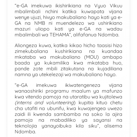
“e-GA imekuwa ikishirikiana na Vyuo Vikuu
mbalimbali nchini katika kuwapata vijana
wenye ujuzi, hivyo makubaliano hayo kati ya e-
GA na NMB ni muendelezo wa ushirikiano
mazuri uliopo kati ya e-GA na wadau
mbalimbali wa TEHAMA”, alifafanua Ndomba.
Aliongeza kuwa, katika kikao hicho taasisi hizo
zimekubaliana kushirikiana na kuandaa
mkataba wa makubaliano (MOU) ambapo
baada ya kukamilika kwa mkataba huo,
pande zote mbili zitakutana na kujadiliana
namna ya utekelezaji wa makubaliano hayo.
“e-GA imekuwa ikiwatengeneza vijana
wanaoshiriki programu maalum ya mafunzo
kwa vitendo pamoja na utaratibu wa kujitolewa
(interns and volunteering
) kupitia kituo chetu
cha utafiti na ubunifu, kwa kuwajengea uwezo
zaidi ili kwenda sambamba na soko la ajira
pamoja na mabadiliko ya sayansi na
teknolojia yanayoibuka kila siku”, alisema
Ndomba.