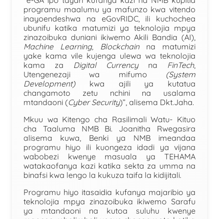
programu maalumu ya mafunzo kwa vitendo
inayoendeshwa na eGovRIDC, ili kuchochea
ubunifu katika matumizi ya teknolojia mpya
zinazoibuka duniani ikiwemo Akili Bandia (AI),
Machine Learning, Blockchain
na matumizi
yake kama vile kujenga ulewa wa teknolojia
kama za
Digital Currency
na
FinTech
,
Utengenezaji wa mifumo
(System
Development)
kwa ajili ya kutatua
changamoto zetu nchini na usalama
mtandaoni (
Cyber Security
)”, alisema Dkt.Jaha.
Mkuu wa Kitengo cha Rasilimali Watu- Kituo
cha Taaluma NMB Bi. Joanitha Rwegasira
alisema kuwa, Benki ya NMB imeandaa
programu hiyo ili kuongeza idadi ya vijana
wabobezi kwenye masuala ya TEHAMA
watakaofanya kazi katika sekta za umma na
binafsi kwa lengo la kukuza taifa la kidijitali.
Programu hiyo itasaidia kufanya majaribio ya
teknolojia mpya zinazoibuka ikiwemo Sarafu
ya mtandaoni na kutoa suluhu kwenye