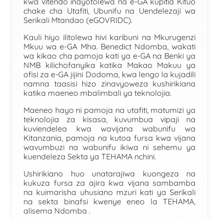
kwa vitendo inayotolewa na e-GA kupitia Kituo
chake cha Utafiti, Ubunifu na Uendelezaji wa
Serikali Mtandao (eGOVRIDC).
Kauli hiyo ilitolewa hivi karibuni na Mkurugenzi
Mkuu wa e-GA Mha. Benedict Ndomba, wakati
wa kikao cha pamoja kati ya e-GA na Benki ya
NMB kilichofanyika katika Makao Makuu ya
ofisi za e-GA jijini Dodoma, kwa lengo la kujadili
namna taasisi hizo zinavyoweza kushirikiana
katika maeneo mbalimbali ya teknolojia.
Maeneo hayo ni pamoja na utafiti, matumizi ya
teknolojia za kisasa, kuvumbua vipaji na
kuviendelea kwa wavijana wabunifu wa
Kitanzania, pamoja na kutoa fursa kwa vijana
wavumbuzi na wabunifu ikiwa ni sehemu ya
kuendeleza Sekta ya TEHAMA nchini.
Ushirikiano huo unatarajiwa kuongeza na
kukuza fursa za ajira kwa vijana sambamba
na kuimarisha uhusiano mzuri kati ya Serikali
na sekta binafsi kwenye eneo la TEHAMA,
alisema Ndomba .