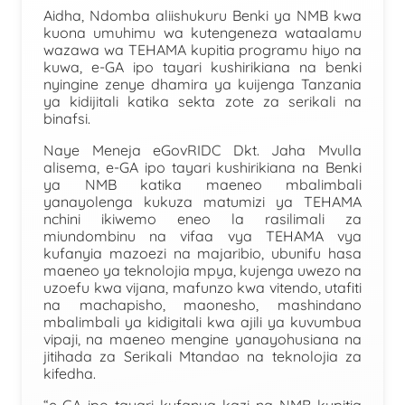
Aidha, Ndomba aliishukuru Benki ya NMB kwa
kuona umuhimu wa kutengeneza wataalamu
wazawa wa TEHAMA kupitia programu hiyo na
kuwa, e-GA ipo tayari kushirikiana na benki
nyingine zenye dhamira ya kuijenga Tanzania
ya kidijitali katika sekta zote za serikali na
binafsi.
Naye Meneja eGovRIDC Dkt. Jaha Mvulla
alisema, e-GA ipo tayari kushirikiana na Benki
ya NMB katika maeneo mbalimbali
yanayolenga kukuza matumizi ya TEHAMA
nchini ikiwemo eneo la rasilimali za
miundombinu na vifaa vya TEHAMA vya
kufanyia mazoezi na majaribio, ubunifu hasa
maeneo ya teknolojia mpya, kujenga uwezo na
uzoefu kwa vijana, mafunzo kwa vitendo, utafiti
na machapisho, maonesho, mashindano
mbalimbali ya kidigitali kwa ajili ya kuvumbua
vipaji, na maeneo mengine yanayohusiana na
jitihada za Serikali Mtandao na teknolojia za
kifedha.
“e-GA ipo tayari kufanya kazi na NMB kupitia