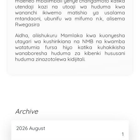
maeneo mbalimbali yenye changamoto katika
utendaji kazi na utoaji wa huduma kwa
wananchi ikiwemo matishio ya usalama
mtandaoni, ubunifu wa mifumo n.k, alisema
Rwegasira
Aidha, aliishukuru Mamlaka kwa kuonyesha
utayari wa kushirikiana na NMB na kwamba
watatumia fursa hiyo katika kuhakikisha
wanaboresha huduma za kibenki hususani
huduma zinazotolewa kidijitali.
Archive
2026 August
1