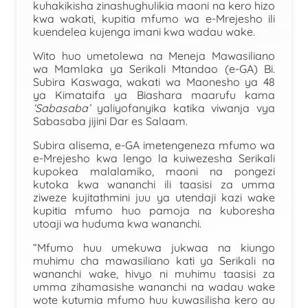
kuhakikisha zinashughulikia maoni na kero hizo
kwa wakati, kupitia mfumo wa e-Mrejesho ili
kuendelea kujenga imani kwa wadau wake.
Wito huo umetolewa na Meneja Mawasiliano
wa Mamlaka ya Serikali Mtandao (e-GA) Bi.
Subira Kaswaga, wakati wa Maonesho ya 48
ya Kimataifa ya Biashara maarufu kama
‘Sabasaba’
yaliyofanyika katika viwanja vya
Sabasaba jijini Dar es Salaam.
Subira alisema, e-GA imetengeneza mfumo wa
e-Mrejesho kwa lengo la kuiwezesha Serikali
kupokea malalamiko, maoni na pongezi
kutoka kwa wananchi ili taasisi za umma
ziweze kujitathmini juu ya utendaji kazi wake
kupitia mfumo huo pamoja na kuboresha
utoaji wa huduma kwa wananchi.
“Mfumo huu umekuwa jukwaa na kiungo
muhimu cha mawasiliano kati ya Serikali na
wananchi wake, hivyo ni muhimu taasisi za
umma zihamasishe wananchi na wadau wake
wote kutumia mfumo huu kuwasilisha kero au