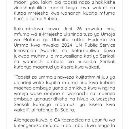
maoni yao, lakini pia taasisi nazo zihakikishe
zinashughulikia maoni hayo kwa wakati na
kutoa mrejesho kwa wananchi kupitia mfumo
huo”, alisema Subira.
Itakumbukwa kuwa Juni 26 mwaka huu,
mfumo wa e-Mrejesho ulishinda tuzo ya Umoja
wa Mataifa ya Ubunifu katika Huduma za
Umma kwa mwaka 2024 ‘UN Public Service
Innovation Awards’ na kutambuliwa kuwa
jukwaa muhimu la mawasiliano kati ya Serikali
na wananchi ambalo pia huisaidia Serikali
kufanya maamuzi ya kisera kwa wakati.
“Taasisi za umma zinaweza kujitathmini juu ya
utendaji wake kupitia mfumo huu kwa kubaini
maeneo ambayo yanalalamikiwa kwa wingi na
wateja wake ambao ni wananchi na maeneo
ambayo yanayoridhisha na hivyo kuiwezesha
Serikali kufanya maamuzi ya kisera kwa
wakali”, alifafanua Bi. Subira.
Aliongeza kuwa, e-GA itaendelea na ubunifu wa
kutengeneza mifumo mbalimbali kwa lengo la