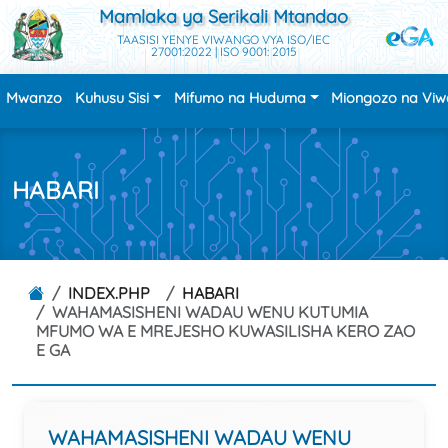
Mamlaka ya Serikali Mtandao
TAASISI YENYE VIWANGO VYA ISO/IEC
27001:2022 | ISO 9001: 2015
Mwanzo
Kuhusu Sisi
Mifumo na Huduma
Miongozo na Vi
HABARI
INDEX.PHP
HABARI
WAHAMASISHENI WADAU WENU KUTUMIA
MFUMO WA E MREJESHO KUWASILISHA KERO ZAO
E GA
WAHAMASISHENI WADAU WENU