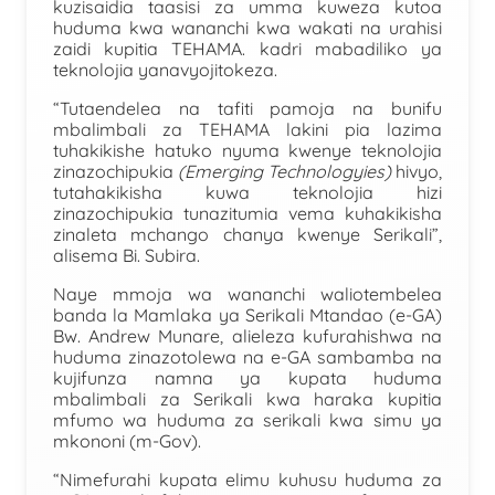
kuzisaidia taasisi za umma kuweza kutoa
huduma kwa wananchi kwa wakati na urahisi
zaidi kupitia TEHAMA. kadri mabadiliko ya
teknolojia yanavyojitokeza.
“Tutaendelea na tafiti pamoja na bunifu
mbalimbali za TEHAMA lakini pia lazima
tuhakikishe hatuko nyuma kwenye teknolojia
zinazochipukia
(Emerging Technology
ies)
hivyo,
tutahakikisha kuwa teknolojia hizi
zinazochipukia tunazitumia vema kuhakikisha
zinaleta mchango chanya kwenye Serikali”,
alisema Bi. Subira.
Naye mmoja wa wananchi waliotembelea
banda la Mamlaka ya Serikali Mtandao (e-GA)
Bw. Andrew Munare, alieleza kufurahishwa na
huduma zinazotolewa na e-GA sambamba na
kujifunza namna ya kupata huduma
mbalimbali za Serikali kwa haraka kupitia
mfumo wa huduma za serikali kwa simu ya
mkononi (m-Gov).
“Nimefurahi kupata elimu kuhusu huduma za