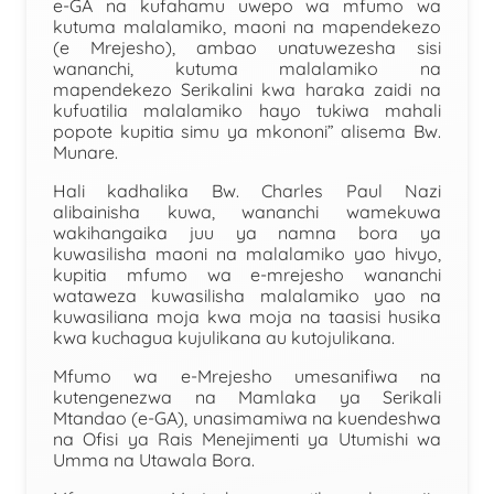
e-GA na kufahamu uwepo wa mfumo wa
kutuma malalamiko, maoni na mapendekezo
(e Mrejesho), ambao unatuwezesha sisi
wananchi, kutuma malalamiko na
mapendekezo Serikalini kwa haraka zaidi na
kufuatilia malalamiko hayo tukiwa mahali
popote kupitia simu ya mkononi” alisema Bw.
Munare.
Hali kadhalika Bw. Charles Paul Nazi
alibainisha kuwa, wananchi wamekuwa
wakihangaika juu ya namna bora ya
kuwasilisha maoni na malalamiko yao hivyo,
kupitia mfumo wa e-mrejesho wananchi
wataweza kuwasilisha malalamiko yao na
kuwasiliana moja kwa moja na taasisi husika
kwa kuchagua kujulikana au kutojulikana.
Mfumo wa e-Mrejesho umesanifiwa na
kutengenezwa na Mamlaka ya Serikali
Mtandao (e-GA), unasimamiwa na kuendeshwa
na Ofisi ya Rais Menejimenti ya Utumishi wa
Umma na Utawala Bora.