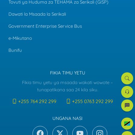
Tovuti ya Huduma za TEHAMA za Serikali (GISP)
Dawati la Msaada la Serikali
Government Enterprise Service Bus
e-Mikutano
Bunifu
FIKIA TIMU YETU
Tafut
Fikia timu yetu ya msaada wakati wowote –
Dawat
tunapatikana saa 24 kila siku.
la
Msaa
+255 764 292 299
+255 0763 292 299
e-
mreje
UNGANA NASI
Kiswah