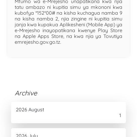
Mfumo wa e-Mrejesho unapatikana kwa njia
tatu ambazo ni kupitia simu ya mkononi kwa
kubofya *152*00# na kisha kuchagua namba 9
na kisha namba 2, njia zingine ni kupitia simu
janja kwa kupakua Aplikesheni (Mobile App) ya
e-Mrejesho inayopatikana kwenye Play Store
na Apple Apps Store, na kwa njia ya Tovutiya
emrejesho.gov.go.tz.
Archive
2026 August
1
2026 July