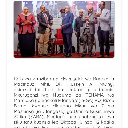
Rais wa Zanzibar na Mwenyekiti wa Baraza la
Mapinduzi Mhe. Dk. Hussein Ali Mwinyi,
akimkabidhi cheti cha shukran ya udhamini
Mkurugenzi wa Huduma za TEHAMA wa
Mamlaka ya Serikali Mtandao ( e-GA) Bw. Ricco
Boma, kwenye Mkutano Mkuu wa 7 wa
Mashirika ya Utangazaji ya Umma Kusini mwa
Afrika (SABA). Mkutano huo unafanyika kwa
siku tatu kuanzia leo Oktoba 10 hadi 12 katika
ukumbi wa Hoteli ya Golden Tulip Kisiwani