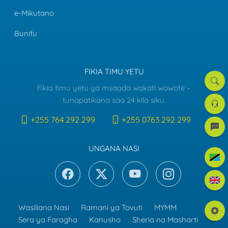
e-Mikutano
Bunifu
FIKIA TIMU YETU
Tafut
Fikia timu yetu ya msaada wakati wowote –
Dawat
tunapatikana saa 24 kila siku.
la
Msaa
+255 764 292 299
+255 0763 292 299
e-
mreje
UNGANA NASI
Kiswah
Englis
Wasiliana Nasi
Ramani ya Tovuti
MYMM
Mpang
Sera ya Faragha
Kanusho
Sheria na Masharti