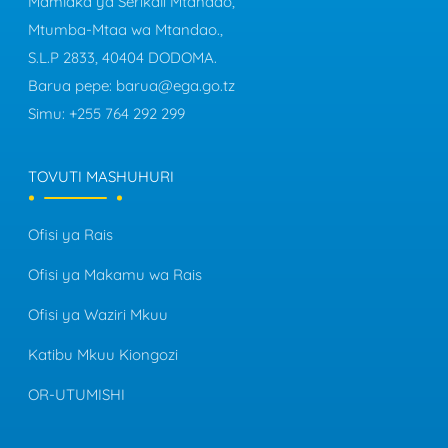
Mamlaka ya Serikali Mtandao,
Mtumba-Mtaa wa Mtandao.,
S.L.P 2833, 40404 DODOMA.
Barua pepe:
barua@ega.go.tz
Simu:
+255 764 292 299
TOVUTI MASHUHURI
Ofisi ya Rais
Ofisi ya Makamu wa Rais
Ofisi ya Waziri Mkuu
Katibu Mkuu Kiongozi
OR-UTUMISHI