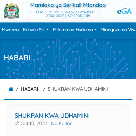
Mamlaka ya Serikali Mtandao
TAASISI YENYE VIWANGO VYA ISO/IEC
27001:2022 | ISO 9001: 2015
Mwanzo
Kuhusu Sisi
Mifumo na Huduma
Miongozo na Vi
HABARI
HABARI
SHUKRAN KWA UDHAMINI
SHUKRAN KWA UDHAMINI
Oct 10, 2023
Na Editor