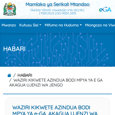
Mamlaka ya Serikali Mtandao
TAASISI YENYE VIWANGO VYA ISO/IEC
27001:2022 | ISO 9001: 2015
Mwanzo
Kuhusu Sisi
Mifumo na Huduma
Miongozo na Vi
HABARI
HABARI
WAZIRI KIKWETE AZINDUA BODI MPYA YA E GA
AKAGUA UJENZI WA JENGO
WAZIRI KIKWETE AZINDUA BODI
MPYA YA e-GA, AKAGUA UJENZI WA