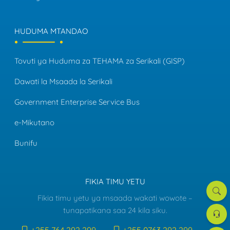
HUDUMA MTANDAO
Tovuti ya Huduma za TEHAMA za Serikali (GISP)
Dawati la Msaada la Serikali
Government Enterprise Service Bus
e-Mikutano
Bunifu
FIKIA TIMU YETU
Tafut
Fikia timu yetu ya msaada wakati wowote –
Dawat
tunapatikana saa 24 kila siku.
la
Msaa