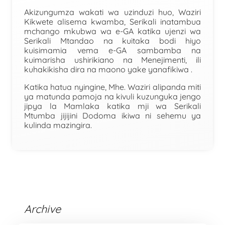
Akizungumza wakati wa uzinduzi huo, Waziri
Kikwete alisema kwamba, Serikali inatambua
mchango mkubwa wa e-GA katika ujenzi wa
Serikali Mtandao na kuitaka bodi hiyo
kuisimamia vema e-GA sambamba na
kuimarisha ushirikiano na Menejimenti, ili
kuhakikisha dira na maono yake yanafikiwa .
Katika hatua nyingine, Mhe. Waziri alipanda miti
ya matunda pamoja na kivuli kuzunguka jengo
jipya la Mamlaka katika mji wa Serikali
Mtumba jijijini Dodoma ikiwa ni sehemu ya
kulinda mazingira.
Archive