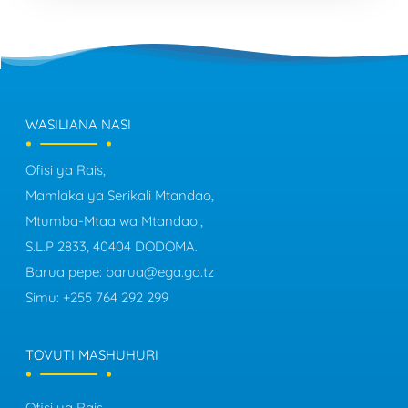
WASILIANA NASI
Ofisi ya Rais,
Mamlaka ya Serikali Mtandao,
Mtumba-Mtaa wa Mtandao.,
S.L.P 2833, 40404 DODOMA.
Barua pepe:
barua@ega.go.tz
Simu:
+255 764 292 299
TOVUTI MASHUHURI
Ofisi ya Rais