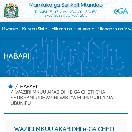
Mamlaka ya Serikali Mtandao
TAASISI YENYE VIWANGO VYA ISO/IEC
27001:2022 | ISO 9001: 2015
Mwanzo
Kuhusu Sisi
Mifumo na Huduma
Miongozo na Vi
HABARI
HABARI
WAZIRI MKUU AKABIDHI E GA CHETI CHA
SHUKRANI UDHAMINI WIKI YA ELIMU UJUZI NA
UBUNIFU
WAZIRI MKUU AKABIDHI e-GA CHETI