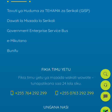
Tovuti ya Huduma za TEHAMA za Serikali (GISP)
Dawati la Msaada la Serikali
Government Enterprise Service Bus
e-Mikutano
Bunifu
FIKIA TIMU YETU
Tafut
Fikia timu yetu ya msaada wakati wowote –
Dawat
tunapatikana saa 24 kila siku.
la
Msaa
+255 764 292 299
+255 0763 292 299
e-
mreje
UNGANA NASI
Kiswah