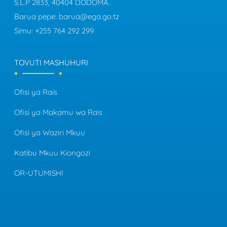
S.L.P 2833, 40404 DODOMA.
Barua pepe:
barua@ega.go.tz
Simu:
+255 764 292 299
TOVUTI MASHUHURI
Ofisi ya Rais
Ofisi ya Makamu wa Rais
Ofisi ya Waziri Mkuu
Katibu Mkuu Kiongozi
OR-UTUMISHI