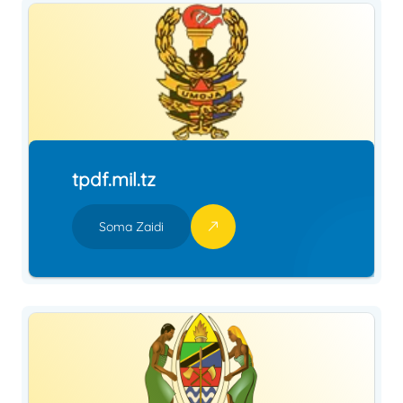
tpdf.mil.tz
Soma Zaidi