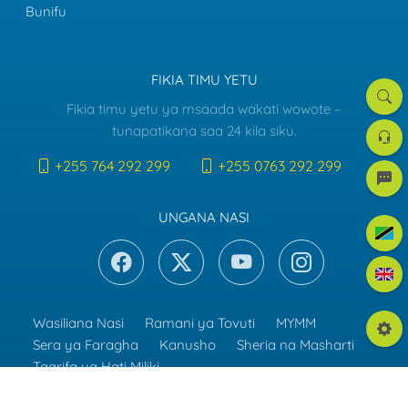
Bunifu
FIKIA TIMU YETU
Tafut
Fikia timu yetu ya msaada wakati wowote –
Dawat
tunapatikana saa 24 kila siku.
la
Msaa
+255 764 292 299
+255 0763 292 299
e-
mreje
UNGANA NASI
Kiswah
Englis
Wasiliana Nasi
Ramani ya Tovuti
MYMM
Mpang
Sera ya Faragha
Kanusho
Sheria na Masharti
Taarifa ya Hati Miliki
© 2014 - 2026 . Haki zote zimehifadhiwa.