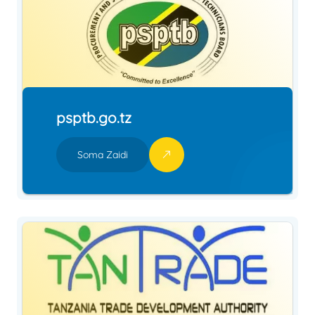
psptb.go.tz
Soma Zaidi