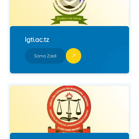
lgti.ac.tz
Soma Zaidi