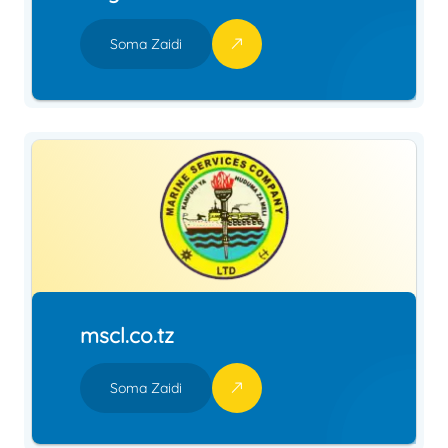
Soma Zaidi
mscl.co.tz
Soma Zaidi