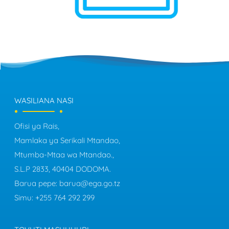
WASILIANA NASI
Ofisi ya Rais,
Mamlaka ya Serikali Mtandao,
Mtumba-Mtaa wa Mtandao.,
S.L.P 2833, 40404 DODOMA.
Barua pepe:
barua@ega.go.tz
Simu:
+255 764 292 299