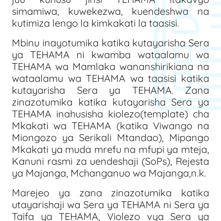
simamiwa, kuwekezwa, kuendeshwa na
kutimiza lengo la kimkakati la taasisi.
Mbinu inayotumika katika kutayarisha Sera
ya TEHAMA ni kwamba wataalamu wa
TEHAMA wa Mamlaka wananshirikiana na
wataalamu wa TEHAMA wa taasisi katika
kutayarisha Sera ya TEHAMA. Zana
zinazotumika katika kutayarisha Sera ya
TEHAMA inahusisha kiolezo(template) cha
Mkakati wa TEHAMA (katika Viwango na
Miongozo ya Serikali Mtandao), Mipango
Mkakati ya muda mrefu na mfupi ya mteja,
Kanuni rasmi za uendeshaji (SoPs), Rejesta
ya Majanga, Mchanganuo wa Majanga,n.k.
Marejeo ya zana zinazotumika katika
utayarishaji wa Sera ya TEHAMA ni Sera ya
Taifa ya TEHAMA, Violezo vya Sera ya