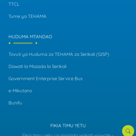
TTCL
Tume ya TEHAMA
HUDUMA MTANDAO
Tovuti ya Huduma za TEHAMA za Serikali (GISP)
Dawati la Msaada la Serikali
Government Enterprise Service Bus
e-Mikutano
Bunifu
FIKIA TIMU YETU
Tafut
Fikia timu yetu ya msaada wakati wowote –