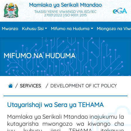
Mamlaka ya Serikali Mtandao
TAASISI YENYE VIWANGO VYA ISO/IEC
27001:2022 | ISO 9001: 2015
Mwanzo
Kuhusu Sisi
Mifumo na Huduma
Miongozo na Vi
MIFUMO NA HUDUMA
SERVICES
DEVELOPMENT OF ICT POLICY
Utayarishaji wa Sera ya TEHAMA
Mamlaka ya Serikali Mtandao inajukumu la
kutayarisha mwongozo wa kiwango cha
juu kuhusu jinsi TEHAMA itakavyo