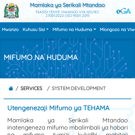
Mamlaka ya Serikali Mtandao
TAASISI YENYE VIWANGO VYA ISO/IEC
27001:2022 | ISO 9001: 2015
Mwanzo
Kuhusu Sisi
Mifumo na Huduma
Miongozo na Vi
MIFUMO NA HUDUMA
SERVICES
SYSTEM DEVELOPMENT
Utengenezaji Mifumo ya TEHAMA
Mamlaka ya Serikali Mtandao
inatengeneza mifumo mbalimbali ya habari
na mifumo tumizi kukidhi mahitaji