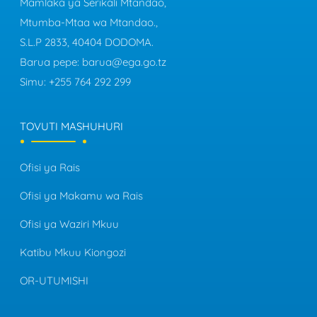
Mamlaka ya Serikali Mtandao,
Mtumba-Mtaa wa Mtandao.,
S.L.P 2833, 40404 DODOMA.
Barua pepe:
barua@ega.go.tz
Simu:
+255 764 292 299
TOVUTI MASHUHURI
Ofisi ya Rais
Ofisi ya Makamu wa Rais
Ofisi ya Waziri Mkuu
Katibu Mkuu Kiongozi
OR-UTUMISHI