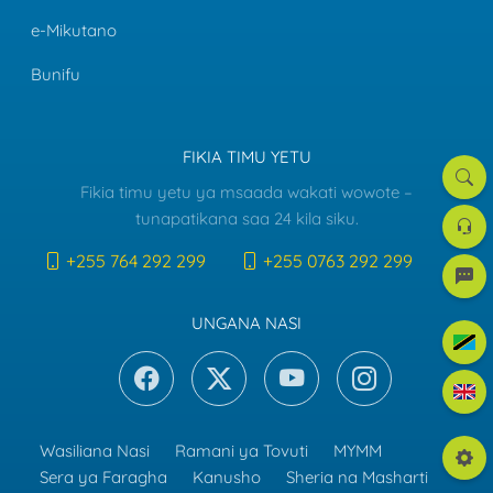
e-Mikutano
Bunifu
FIKIA TIMU YETU
Tafut
Fikia timu yetu ya msaada wakati wowote –
Dawat
tunapatikana saa 24 kila siku.
la
Msaa
+255 764 292 299
+255 0763 292 299
e-
mreje
UNGANA NASI
Kiswah
Englis
Wasiliana Nasi
Ramani ya Tovuti
MYMM
Mpang
Sera ya Faragha
Kanusho
Sheria na Masharti