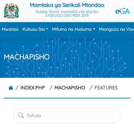
Mamlaka ya Serikali Mtandao
TAASISI YENYE VIWANGO VYA ISO/IEC
27001:2022 | ISO 9001: 2015
Mwanzo
Kuhusu Sisi
Mifumo na Huduma
Miongozo na Vi
MACHAPISHO
INDEX.PHP
MACHAPISHO
FEATURES